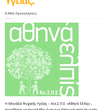
Υγείας.
NEA
,
Προσκλήσεις
Η Μονάδα Ψυχικής Υγείας – Κοι.Σ.Π.Ε. «Αθηνά Ελπίς» ,
προτίθεται να προσλάβει έναν/μια Επαγγελματία Ψυχικής