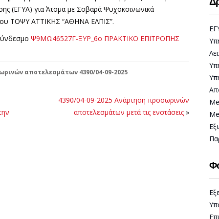
Δρ
ης (ΕΓΥΑ) για Άτομα με Σοβαρά Ψυχοκοινωνικά
 8ου ΤΟΨΥ ΑΤΤΙΚΗΣ “ΑΘΗΝΑ ΕΛΠΙΣ”.
ΕΓ
 σύνδεσμο
Ψ9ΜΩ46527Γ-ΞΥΡ_6ο ΠΡΑΚΤΙΚΟ ΕΠΙΤΡΟΠΗΣ
Υπ
Λε
Υπ
ωρινών αποτελεσμάτων 4390/04-09-2025
Υπ
Απ
4390/04-09-2025 Ανάρτηση προσωρινών
Me
την
αποτελεσμάτων μετά τις ενστάσεις
»
Me
Εξ
Πα
Φ
Εξ
Υπ
Επ