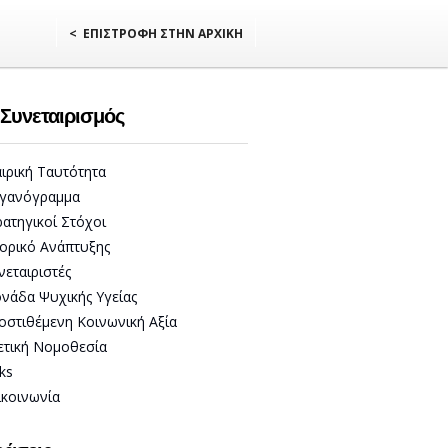
< ΕΠΙΣΤΡΟΦΗ ΣΤΗΝ ΑΡΧΙΚΗ
Συνεταιρισμός
αιρική Ταυτότητα
γανόγραμμα
ρατηγικοί Στόχοι
τορικό Ανάπτυξης
νεταιριστές
νάδα Ψυχικής Υγείας
οστιθέμενη Κοινωνική Αξία
ετική Νομοθεσία
ks
ικοινωνία