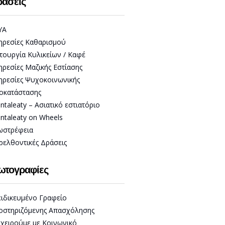
άσεις
ΥΑ
ηρεσίες Καθαρισμού
ιτουργία Κυλικείων / Καφέ
ηρεσίες Μαζικής Εστίασης
ηρεσίες Ψυχοκοινωνικής
οκατάστασης
ntaleaty – Ασιατικό εστιατόριο
ntaleaty on Wheels
ωστρέφεια
ρελθοντικές Δράσεις
ωτογραφίες
ειδικευμένο Γραφείο
οστηριζόμενης Απασχόλησης
ιχειρούμε με Κοινωνικό