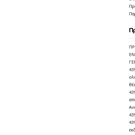
Πρ
Πα
Πρ
ΠΡ
ΕΝ
ΓΕ
43
ολ
θέ
43
απ
Αν
43
43
εκ